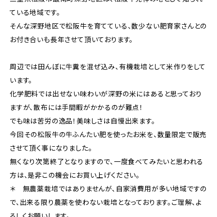
ている地域です。
そんな深野地区で松阪牛を育てている、数少ない肥育家さんとの
お付き合いも長年させて頂いております。
周辺では田んぼに牛糞を混ぜ込み、有機栽培として米作りをして
います。
化学肥料では出せない味わいが深野の米にはあると思っており
ますが、散布には手間暇がかかるのが難点！
でも味は苦労の逸品！美味しさは自慢出来ます。
今回その松阪牛の牛ふんたい肥を使ったお米を、数量限定で販売
させて頂く事になりました。
無くなり次第終了となりますので、一度食べてみたいと思われる
方は、是非この機会にお買い上げください。
＊ 無農薬栽培ではありませんが、自家消費用が多い地域ですの
で、出来る限り農薬を使わない栽培となっております。ご理解、よ
ろしくお願いします。