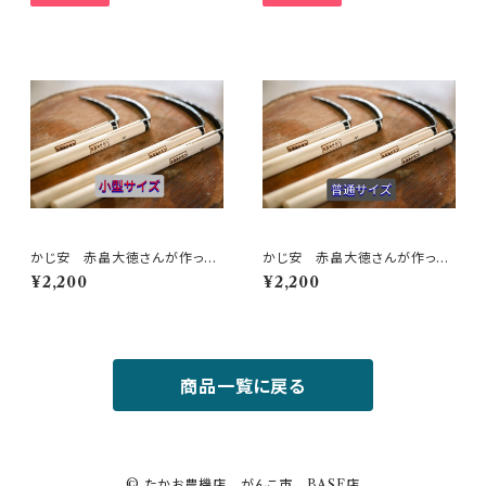
かじ安 赤畠大徳さんが作った
かじ安 赤畠大徳さんが作った
鍛造一本爪草とり（小型サイズ）
鍛造一本爪草とり（普通サイズ）
¥2,200
¥2,200
商品一覧に戻る
© たかお農機店 がんこ市 BASE店