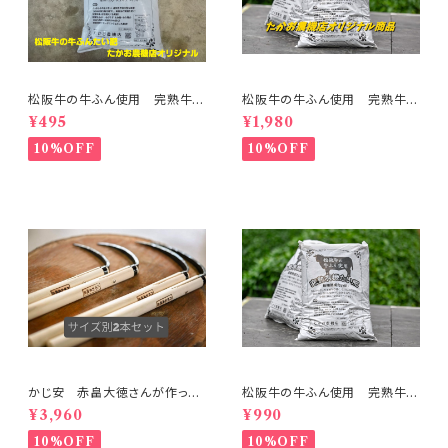
松阪牛の牛ふん使用 完熟牛ふ
松阪牛の牛ふん使用 完熟牛ふ
んたい肥 ５ｋgパック
んたい肥 ５ｋgパック ４袋セッ
¥495
¥1,980
ト
10%OFF
10%OFF
かじ安 赤畠大徳さんが作った
松阪牛の牛ふん使用 完熟牛ふ
鍛造一本爪草とり（小型サイ
んたい肥 ５ｋgパック 2袋セッ
¥3,960
¥990
ズ 普通サイズ 2本セット）
ト
10%OFF
10%OFF