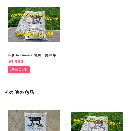
松阪牛の牛ふん使用 完熟牛ふ
んたい肥 ５ｋgパック ４袋セッ
¥1,980
ト
10%OFF
その他の商品