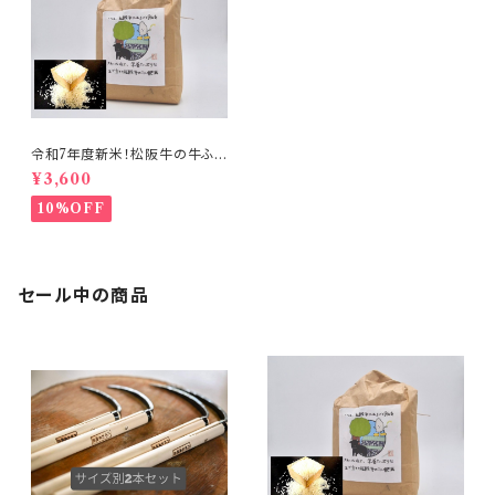
令和7年度新米！松阪牛の牛ふん
たい肥で、育てたお米。精米済
¥3,600
み ５ｋｇ
10%OFF
セール中の商品