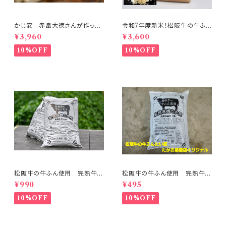
かじ安 赤畠大徳さんが作った
令和7年度新米！松阪牛の牛ふん
鍛造一本爪草とり（小型サイ
たい肥で、育てたお米。精米済
¥3,960
¥3,600
ズ 普通サイズ 2本セット）
み ５ｋｇ
10%OFF
10%OFF
松阪牛の牛ふん使用 完熟牛ふ
松阪牛の牛ふん使用 完熟牛ふ
んたい肥 ５ｋgパック 2袋セッ
んたい肥 ５ｋgパック
¥990
¥495
ト
10%OFF
10%OFF