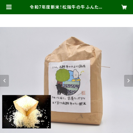
令和7年度新米！松阪牛の牛ふんたい
肥で、育てたお米。精米済み ５ｋｇ |
たかお農機店 がんこ市 BASE店