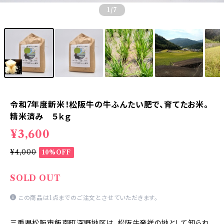
1
/7
令和7年度新米！松阪牛の牛ふんたい肥で、育てたお米。
精米済み ５ｋｇ
¥3,600
¥4,000
10%OFF
SOLD OUT
この商品は1点までのご注文とさせていただきます。
三重県松阪市飯南町深野地区は、松阪牛発祥の地として知られ